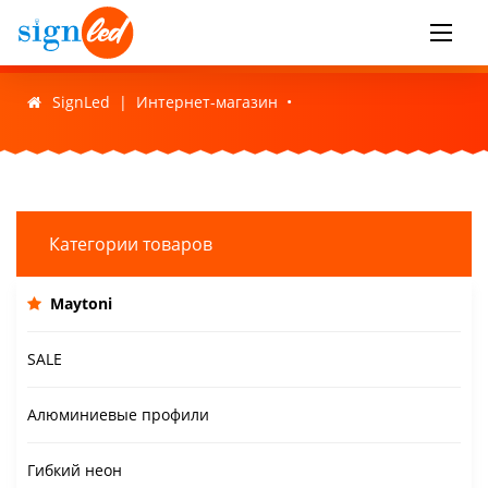
SignLed
|
Интернет-магазин
•
Категории товаров
Maytoni
SALE
Алюминиевые профили
Гибкий неон