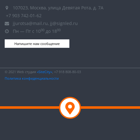
107023, Москва, улица Девятая Рота, д. 7А
+7 903 742-01-62
jjurotsa@mail.ru, jj@signled.ru
00
00
Пн — Пт с 10
до 18
Напишите нам сообщение
© 2021 Web студия
«SiteCity»
, +7 918 808-80-03
Политика конфиденциальности