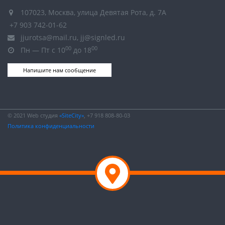
107023, Москва, улица Девятая Рота, д. 7А
+7 903 742-01-62
jjurotsa@mail.ru, jj@signled.ru
00
00
Пн — Пт с 10
до 18
Напишите нам сообщение
© 2021 Web студия
«SiteCity»
, +7 918 808-80-03
Политика конфиденциальности