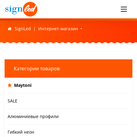
SignLed
|
Интернет-магазин
•
Категории товаров
Maytoni
SALE
Алюминиевые профили
Гибкий неон