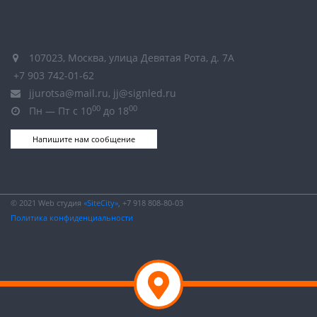
107023, Москва, улица Девятая Рота, д. 7А
+7 903 742-01-62
jjurotsa@mail.ru, jj@signled.ru
00
00
Пн — Пт с 10
до 18
Напишите нам сообщение
© 2021 Web студия
«SiteCity»
, +7 918 808-80-03
Политика конфиденциальности