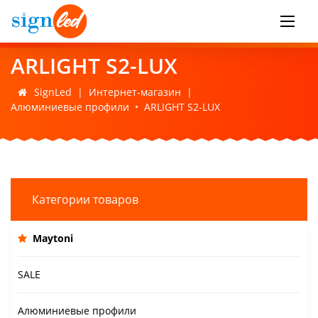
ARLIGHT S2-LUX
SignLed
|
Интернет-магазин
|
Алюминиевые профили
•
ARLIGHT S2-LUX
Категории товаров
Maytoni
SALE
Алюминиевые профили