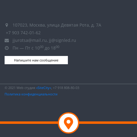
107023, Москва, улица Девятая Рота, д. 7А
+7 903 742-01-62
jjurotsa@mail.ru, jj@signled.ru
00
00
Пн — Пт с 10
до 18
Напишите нам сообщение
© 2021 Web студия
«SiteCity»
, +7 918 808-80-03
Политика конфиденциальности