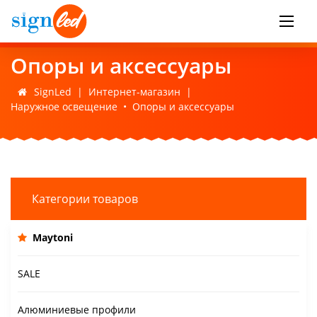
Опоры и аксессуары
SignLed
|
Интернет-магазин
|
Наружное освещение
•
Опоры и аксессуары
Категории товаров
Maytoni
SALE
Алюминиевые профили