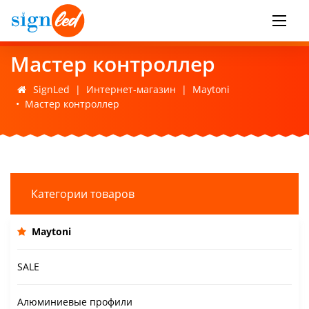
Мастер контроллер
SignLed
|
Интернет-магазин
|
Maytoni
•
Мастер контроллер
Категории товаров
Maytoni
SALE
Алюминиевые профили