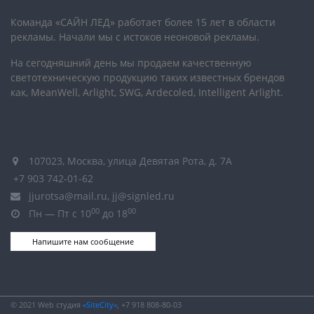
Команда «САЙН ЛЕД» работает более 15 лет в области
рекламы. Начали мы с истоков неоновой рекламы.
На сегодняшний день мы продаем качественную
светотехническую продукцию таких известных брендов
как, MeanWell, Arlight, SWG, Ardecoled, Intelligent Arlight.
107023, Москва, улица Девятая Рота, д. 7А
+7 903 742-01-62
jjurotsa@mail.ru, jj@signled.ru
00
00
Пн — Пт с 10
до 18
Напишите нам сообщение
© 2021 Web студия
«SiteCity»
, +7 918 808-80-03