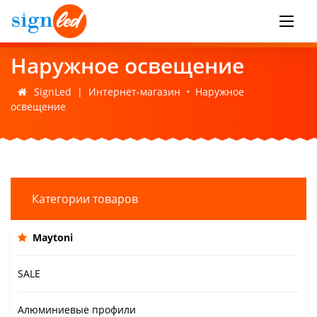
Наружное освещение
SignLed
|
Интернет-магазин
•
Наружное
освещение
Категории товаров
Maytoni
SALE
Алюминиевые профили