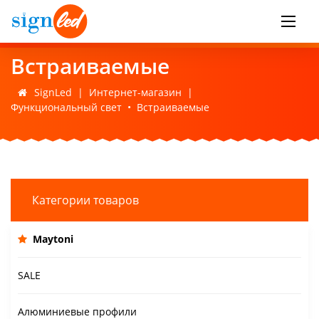
Встраиваемые
SignLed
|
Интернет-магазин
|
Функциональный свет
•
Встраиваемые
Категории товаров
Maytoni
SALE
Алюминиевые профили