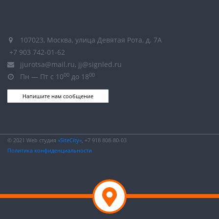
107023, Москва, улица Девятая Рота, д. 7А
+7 903 742-01-62
jjurotsa@mail.ru, jj@signled.ru
00
00
Пн — Пт с 10
до 18
Напишите нам сообщение
© 2021 Web студия
«SiteCity»
, +7 918 808-80-03
Политика конфиденциальности