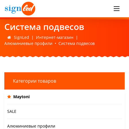
Система подвесов
SignLed
|
Интернет-магазин
|
Алюминиевые профили
•
Система подвесов
Категории товаров
Maytoni
SALE
Алюминиевые профили