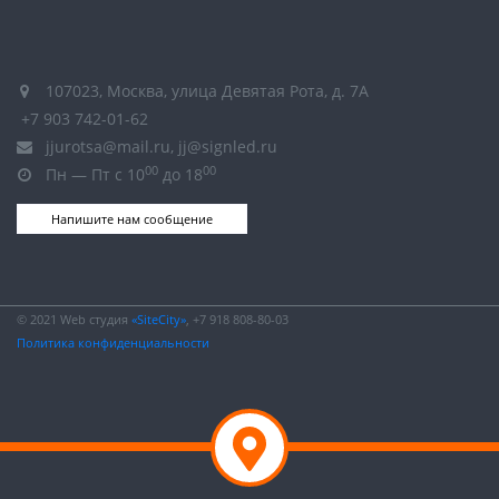
107023, Москва, улица Девятая Рота, д. 7А
+7 903 742-01-62
jjurotsa@mail.ru, jj@signled.ru
00
00
Пн — Пт с 10
до 18
Напишите нам сообщение
© 2021 Web студия
«SiteCity»
, +7 918 808-80-03
Политика конфиденциальности