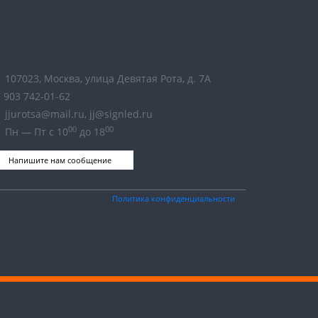
107023, Москва, улица Девятая Рота, д. 7А
 903 742-01-62
jjurotsa@mail.ru, jj@signled.ru
00
00
Пн — Пт с 10
до 18
Напишите нам сообщение
Политика конфиденциальности