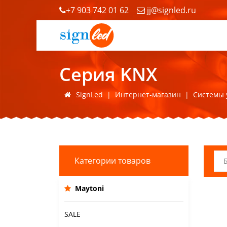
+7 903 742 01 62
jj@signled.ru
Серия KNX
SignLed
|
Интернет-магазин
|
Системы 
Категории товаров
Maytoni
SALE