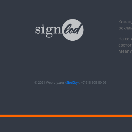
Команд
рекла
На се
светот
MeanWel
© 2021 Web студия
«SiteCity»
, +7 918 808-80-03