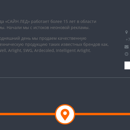
а «САЙН ЛЕД» работает более 15 лет в области
мы. Начали мы с истоков неоновой рекламы.
годняшний день мы продаем качественную
+7
ехническую продукцию таких известных брендов как,
l, Arlight, SWG, Ardecoled, Intelligent Arlight.