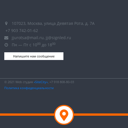
107023, Москва, улица Девятая Рота, д. 7А
+7 903 742-01-62
jjurotsa@mail.ru, jj@signled.ru
00
00
Пн — Пт с 10
до 18
Напишите нам сообщение
© 2021 Web студия
«SiteCity»
, +7 918 808-80-03
Политика конфиденциальности