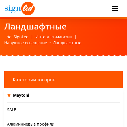
Ландшафтные
SignLed
|
Интернет-магазин
|
Наружное освещение
•
Ландшафтные
Категории товаров
Maytoni
SALE
Алюминиевые профили