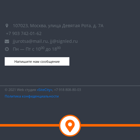
107023, Москва, улица Девятая Рота, д. 7А
+7 903 742-01-62
jjurotsa@mail.ru, jj@signled.ru
00
00
Пн — Пт с 10
до 18
Напишите нам сообщение
© 2021 Web студия
«SiteCity»
, +7 918 808-80-03
Политика конфиденциальности