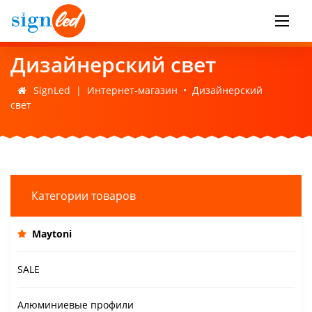
Дизайнерский свет
SignLed
|
Интернет-магазин
•
Дизайнерский
свет
Категории товаров
Maytoni
SALE
Алюминиевые профили