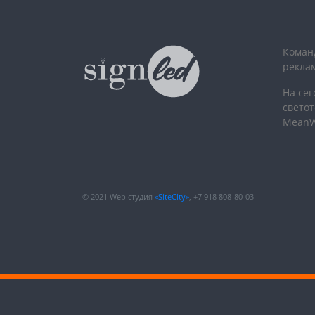
Команд
рекла
На се
светот
MeanWel
© 2021 Web студия
«SiteCity»
, +7 918 808-80-03