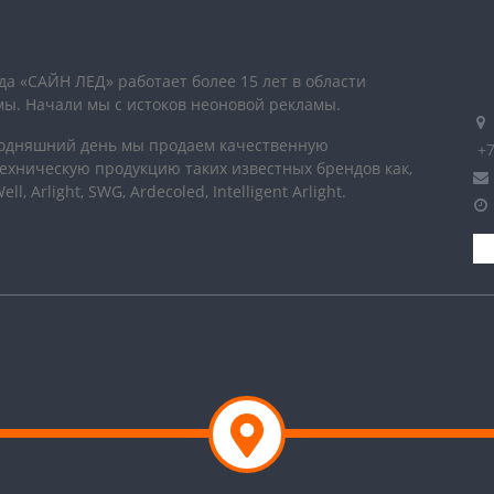
а «САЙН ЛЕД» работает более 15 лет в области
мы. Начали мы с истоков неоновой рекламы.
годняшний день мы продаем качественную
+7
ехническую продукцию таких известных брендов как,
l, Arlight, SWG, Ardecoled, Intelligent Arlight.