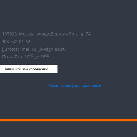
107023, Москва, улица Девятая Рота, д. 7А
 903 742-01-62
jjurotsa@mail.ru, jj@signled.ru
00
00
Пн — Пт с 10
до 18
Напишите нам сообщение
Политика конфиденциальности