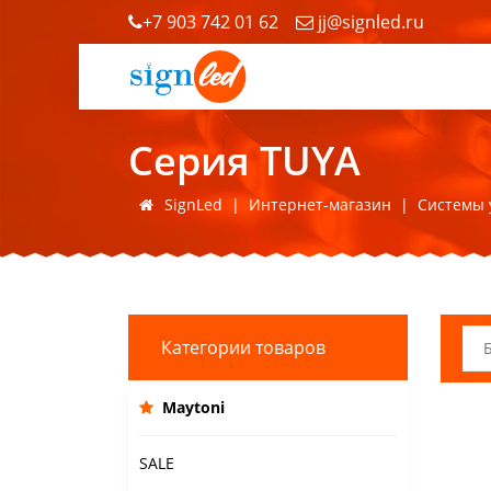
+7 903 742 01 62
jj@signled.ru
Серия TUYA
SignLed
|
Интернет-магазин
|
Системы 
Категории товаров
Maytoni
SALE