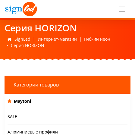
Серия HORIZON
SignLed
|
Интернет-магазин
|
Гибкий неон
•
Серия HORIZON
Категории товаров
Maytoni
SALE
Алюминиевые профили