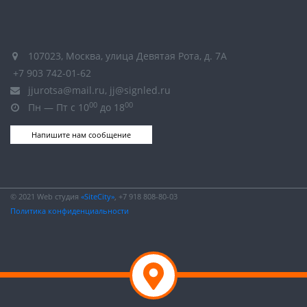
107023, Москва, улица Девятая Рота, д. 7А
+7 903 742-01-62
jjurotsa@mail.ru, jj@signled.ru
00
00
Пн — Пт с 10
до 18
Напишите нам сообщение
© 2021 Web студия
«SiteCity»
, +7 918 808-80-03
Политика конфиденциальности