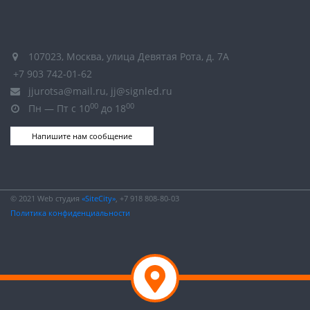
107023, Москва, улица Девятая Рота, д. 7А
+7 903 742-01-62
jjurotsa@mail.ru, jj@signled.ru
00
00
Пн — Пт с 10
до 18
Напишите нам сообщение
© 2021 Web студия
«SiteCity»
, +7 918 808-80-03
Политика конфиденциальности