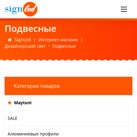
Подвесные
SignLed
|
Интернет-магазин
|
Дизайнерский свет
•
Подвесные
Категории товаров
Maytoni
SALE
Алюминиевые профили