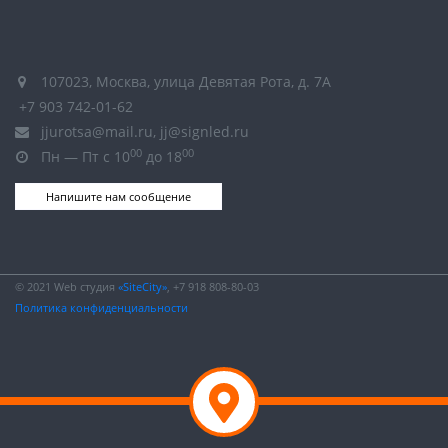
107023, Москва, улица Девятая Рота, д. 7А
+7 903 742-01-62
jjurotsa@mail.ru, jj@signled.ru
00
00
Пн — Пт с 10
до 18
Напишите нам сообщение
© 2021 Web студия
«SiteCity»
, +7 918 808-80-03
Политика конфиденциальности