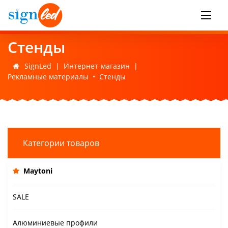
Стенды
SignLed
|
Интернет-магазин
|
Рекламные материалы
•
Стенды
Категории товаров
Maytoni
SALE
Алюминиевые профили