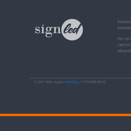
Команд
рекла
На се
светот
MeanWel
© 2021 Web студия
«SiteCity»
, +7 918 808-80-03