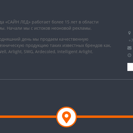
а «САЙН ЛЕД» работает более 15 лет в области
мы. Начали мы с истоков неоновой рекламы.
годняшний день мы продаем качественную
+7
ехническую продукцию таких известных брендов как,
l, Arlight, SWG, Ardecoled, Intelligent Arlight.