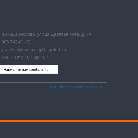
107023, Москва, улица Девятая Рота, д. 7А
 903 742-01-62
jjurotsa@mail.ru, jj@signled.ru
00
00
Пн — Пт с 10
до 18
Напишите нам сообщение
Политика конфиденциальности