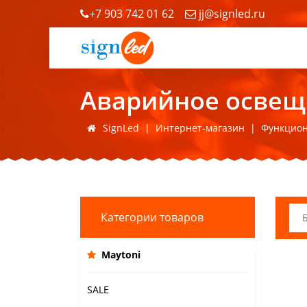
+7 903 742 01 62
jj@signled.ru
Аварийное освещ
SignLed
|
Интернет-магазин
|
Функцион
Категории товаров
Maytoni
SALE